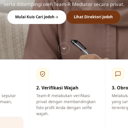
serta didampingi oleh Team-R Mediator secara privat.
Mulai Kuis Cari Jodoh
Lihat Direktori Jodoh
p
2. Verifikasi Wajah
3. Obr
 seputar
Team-R melakukan verifikasi
Melakuk
gamaan,
privat dengan membandingkan
yang san
foto profil Anda dengan selfie
terenkri
wajah.