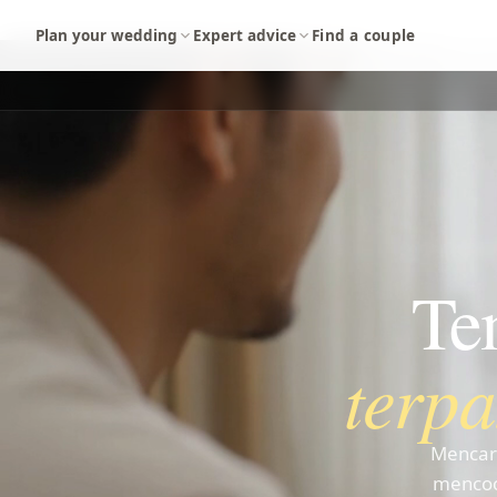
Langsung ke konten utama
Plan your wedding
Expert advice
Find a couple
Te
terp
Mencari
mencoc