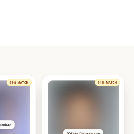
94% MATCH
91% MATCH
ramkan
Foto Diburamkan