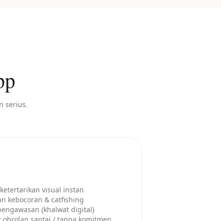
pp
 serius.
ketertarikan visual instan
an kebocoran & catfishing
engawasan (khalwat digital)
k obrolan santai / tanpa komitmen