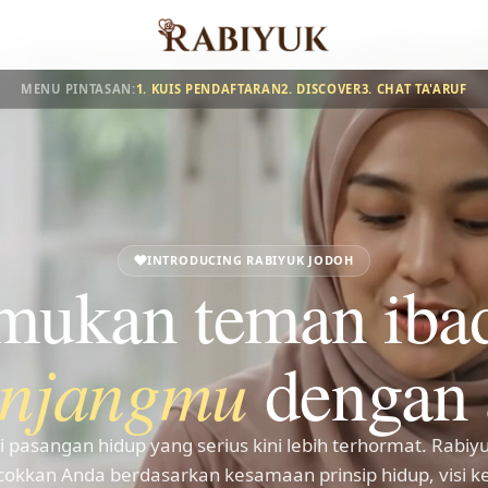
MENU PINTASAN:
1. KUIS PENDAFTARAN
2. DISCOVER
3. CHAT TA'ARUF
INTRODUCING RABIYUK JODOH
mukan teman iba
anjangmu
dengan
 pasangan hidup yang serius kini lebih terhormat. Rabiy
okkan Anda berdasarkan kesamaan prinsip hidup, visi ke