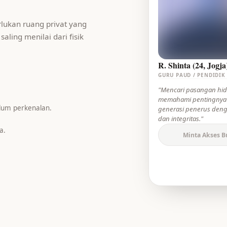
ukan ruang privat yang
ling menilai dari fisik
R. Shinta (24, Jogja
GURU PAUD / PENDIDIK
"Mencari pasangan hi
memahami pentingnya
elum perkenalan.
generasi penerus den
dan integritas."
a.
Minta Akses B