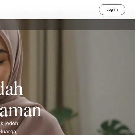
Log in
dah
 aman
uk Jodoh
luarga,