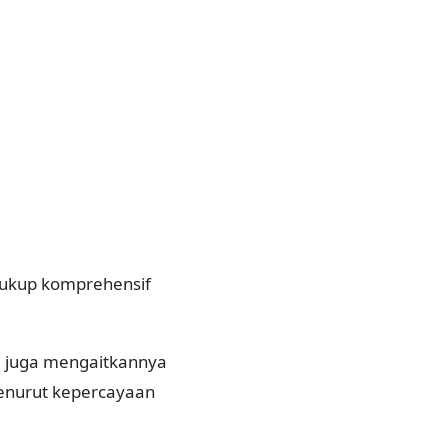
 cukup komprehensif
pi juga mengaitkannya
menurut kepercayaan