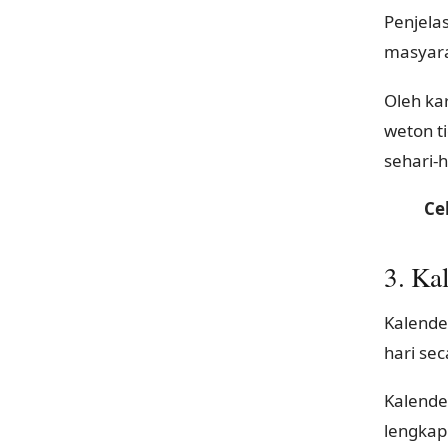
Penjela
masyara
Oleh ka
weton ti
sehari-h
Ce
3. Ka
Kalende
hari sec
Kalende
lengkap