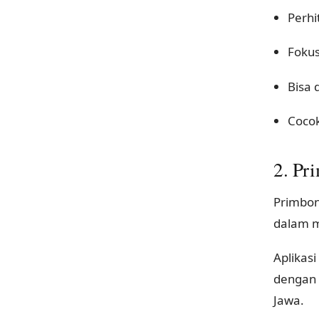
Perhi
Fokus
Bisa 
Cocok
2. Pr
Primbon
dalam 
Aplikas
dengan 
Jawa.