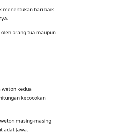
k menentukan hari baik
nya.
ik oleh orang tua maupun
an weton kedua
hitungan kecocokan
u weton masing-masing
t adat Jawa.