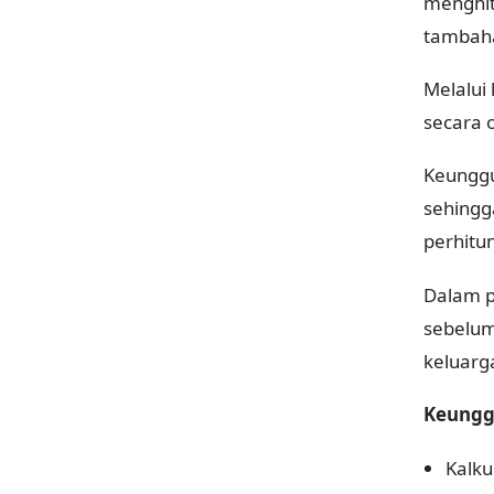
menghit
tambah
Melalui
secara 
Keunggu
sehingg
perhitu
Dalam pr
sebelum
keluarg
Keungg
Kalku