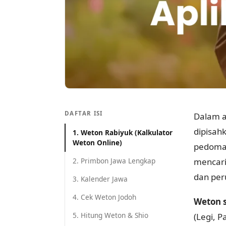
DAFTAR ISI
Dalam a
dipisah
1. Weton Rabiyuk (Kalkulator
Weton Online)
pedoman
2. Primbon Jawa Lengkap
mencari
dan per
3. Kalender Jawa
4. Cek Weton Jodoh
Weton 
5. Hitung Weton & Shio
(Legi, P