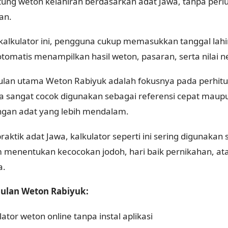
ung weton kelahiran berdasarkan adat Jawa, tanpa perlu
an.
 kalkulator ini, pengguna cukup memasukkan tanggal lahir
otomatis menampilkan hasil weton, pasaran, serta nilai n
lan utama Weton Rabiyuk adalah fokusnya pada perhitun
a sangat cocok digunakan sebagai referensi cepat mau
ngan adat yang lebih mendalam.
aktik adat Jawa, kalkulator seperti ini sering digunakan
 menentukan kecocokan jodoh, hari baik pernikahan, at
a.
ulan Weton Rabiyuk:
lator weton online tanpa instal aplikasi