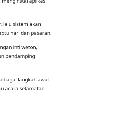
 menginstal aplikasi
, lalu sistem akan
eptu hari dan pasaran.
gan inti weton,
pun pendamping
 sebagai langkah awal
au acara selamatan