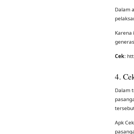
Dalam a
pelaksa
Karena 
generas
Cek
: h
4. Ce
Dalam t
pasanga
tersebut
Apk Cek
pasanga