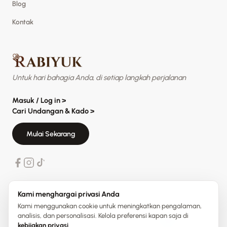
Blog
Kontak
Untuk hari bahagia Anda, di setiap langkah perjalanan
Masuk / Log in
>
Cari Undangan & Kado
>
Mulai Sekarang
Kami menghargai privasi Anda
Kami menggunakan cookie untuk meningkatkan pengalaman,
analisis, dan personalisasi. Kelola preferensi kapan saja di
Privacy
Terms
Your privacy choices
kebijakan privasi
.