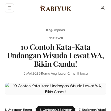
Langsung ke konten utama
Blog
/
Inspirasi
INSPIRASI
10 Contoh Kata-Kata
Undangan Wisuda Lewat WA,
Bikin Candu!
5 Mei 2025
Rama Angriawan
2 menit baca
5. Undangan Formal
6. Ceria untuk Sahabat
7. Undangan Wisuda P