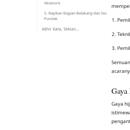
Aksesoris
mempela
5. Rapikan Bagian Belakang dan Sisi
Pundak
Pemil
Akhir Kata, Sekian...
Tekn
Pemil
Semuany
acarany
Gaya 
Gaya hi
istimew
pengant