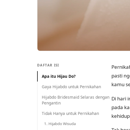
DAFTAR ISI
Pernika
pasti n
Apa itu Hijau Do?
kamu se
Gaya Hijabdo untuk Pernikahan
Hijabdo Bridesmaid Selaras dengan
Di hari 
Pengantin
pada ka
Tidak Hanya untuk Pernikahan
kehidup
1. Hijabdo Wisuda
Tak her