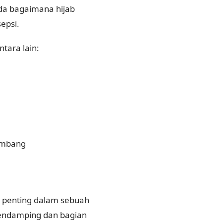
ada bagaimana hijab
epsi.
tara lain:
eimbang
 penting dalam sebuah
 pendamping dan bagian