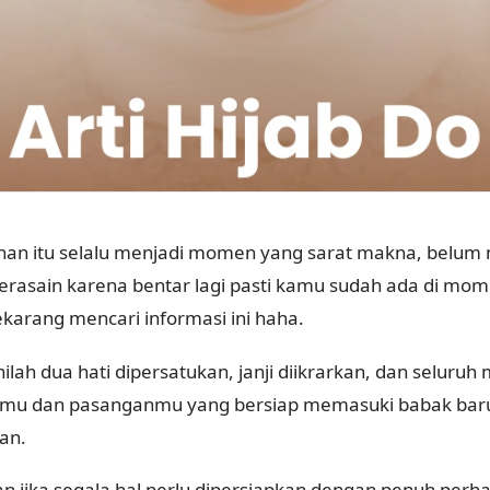
han itu selalu menjadi momen yang sarat makna, belum
gerasain karena bentar lagi pasti kamu sudah ada di mom
karang mencari informasi ini haha.
inilah dua hati dipersatukan, janji diikrarkan, dan seluru
mu dan pasanganmu yang bersiap memasuki babak bar
an.
an jika segala hal perlu dipersiapkan dengan penuh perh