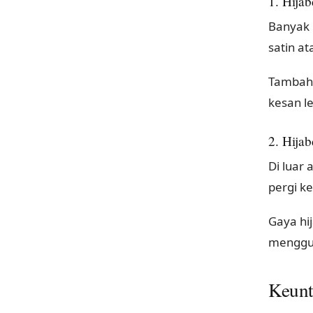
1. Hija
Banyak 
satin at
Tambaha
kesan le
2. Hija
Di luar 
pergi ke
Gaya hi
menggun
Keunt