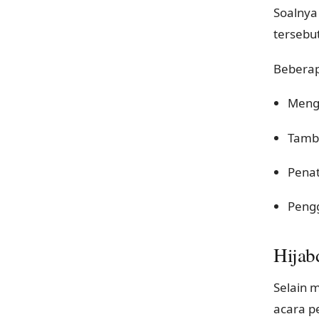
Soalnya
tersebu
Beberap
Mengg
Tamba
Penat
Pengg
Hijab
Selain 
acara p