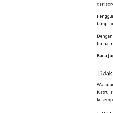
dari sor
Penggun
tampila
Dengan 
tanpa m
Baca Ju
Tidak
Walaupu
Justru i
kesempat