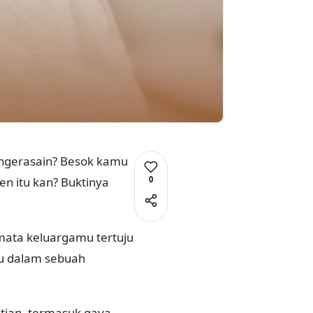
 ngerasain? Besok kamu
0
en itu kan? Buktinya
h mata keluargamu tertuju
u dalam sebuah
atian, termasuk gaya