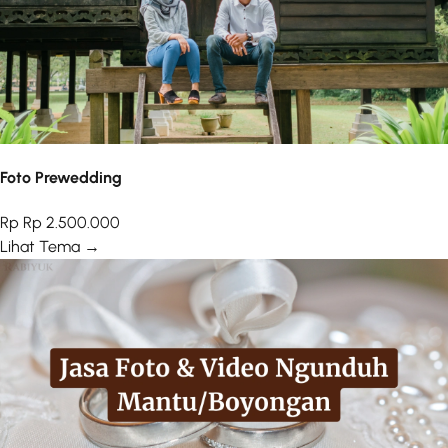
Foto Prewedding
Rp Rp 2.500.000
Lihat Tema →