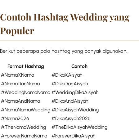
Contoh Hashtag Wedding yang
Populer
Berikut beberapa pola hashtag yang banyak digunakan.
Format Hashtag
Contoh
#NamaXNama
#DikaXAisyah
#NamaDanNama
#DikaDanAisyah
#WeddingNamaNama
#WeddingDikaAisyah
#NamaAndNama
#DikaAndAisyah
#NamaNamaWedding
#DikaAisyahWedding
#Nama2026
#DikaAisyah2026
#TheNamaWedding
#TheDikaAisyahWedding
#ForeverNamaNama
#ForeverDikaAisyah