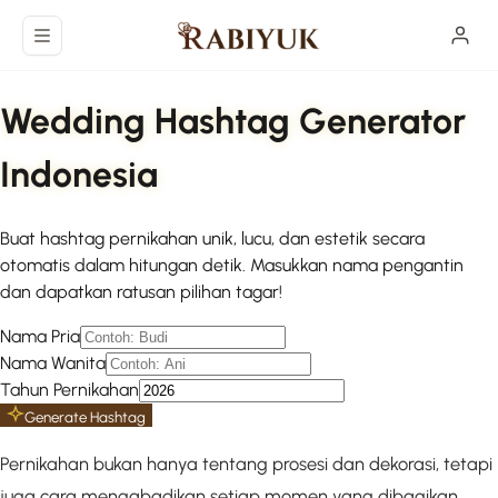
Langsung ke konten utama
Wedding Hashtag Generator
Indonesia
Buat hashtag pernikahan unik, lucu, dan estetik secara
otomatis dalam hitungan detik. Masukkan nama pengantin
dan dapatkan ratusan pilihan tagar!
Nama Pria
Nama Wanita
Tahun Pernikahan
Generate Hashtag
Pernikahan bukan hanya tentang prosesi dan dekorasi, tetapi
juga cara mengabadikan setiap momen yang dibagikan