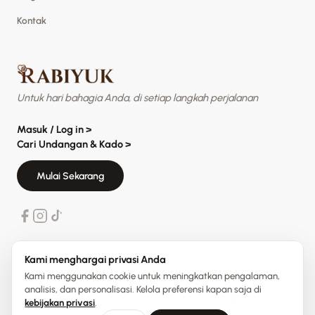
Kontak
Untuk hari bahagia Anda, di setiap langkah perjalanan
Masuk / Log in
>
Cari Undangan & Kado
>
Mulai Sekarang
Kami menghargai privasi Anda
Kami menggunakan cookie untuk meningkatkan pengalaman,
analisis, dan personalisasi. Kelola preferensi kapan saja di
Privacy
Terms
Your privacy choices
kebijakan privasi
.
© 2026 Rabiyuk, Inc. All rights reserved.