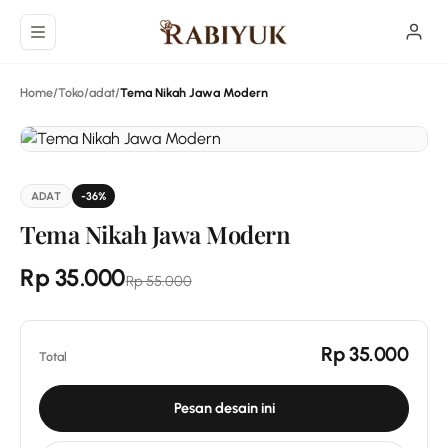
Langsung ke konten utama
Home
/
Toko
/
adat
/
Tema Nikah Jawa Modern
ADAT
-36%
Tema Nikah Jawa Modern
Rp 35.000
Rp 55.000
Rp 35.000
Total
Pesan desain ini