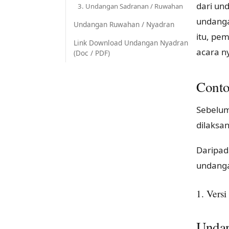
dari un
3. Undangan Sadranan / Ruwahan
undanga
Undangan Ruwahan / Nyadran
itu, pe
Link Download Undangan Nyadran
acara ny
(Doc / PDF)
Conto
Sebelum
dilaksa
Daripad
undanga
1. Vers
Unda