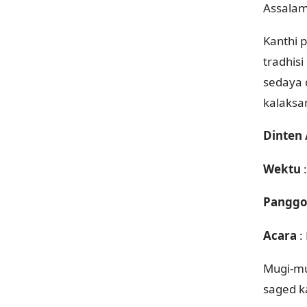
Assalam
Kanthi 
tradhis
sedaya 
kalaksa
Dinten 
Wektu
:
Panggo
Acara
:
Mugi-mu
saged k