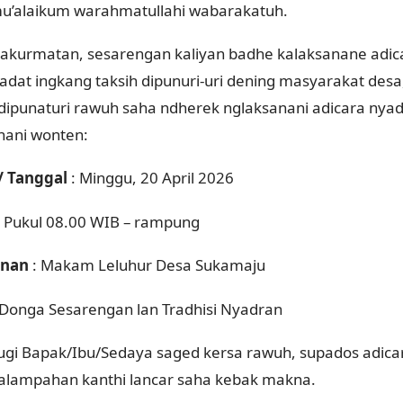
u’alaikum warahmatullahi wabarakatuh.
pakurmatan, sesarengan kaliyan badhe kalaksanane adi
i adat ingkang taksih dipunuri-uri dening masyarakat des
dipunaturi rawuh saha ndherek nglaksanani adicara nya
nani wonten:
/ Tanggal
: Minggu, 20 April 2026
 Pukul 08.00 WIB – rampung
nan
: Makam Leluhur Desa Sukamaju
 Donga Sesarengan lan Tradhisi Nyadran
gi Bapak/Ibu/Sedaya saged kersa rawuh, supados adica
alampahan kanthi lancar saha kebak makna.