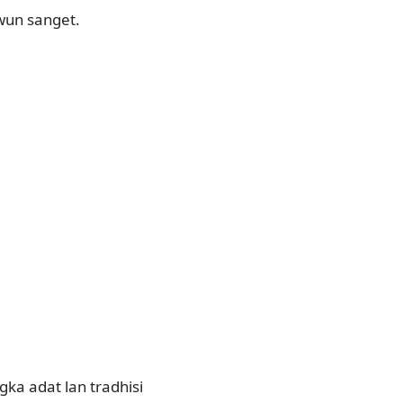
wun sanget.
ka adat lan tradhisi