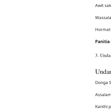
Awit sa
Wassala
Hormat 
Paniti
3. Unda
Undan
Donga S
Assalam
Kanthi 