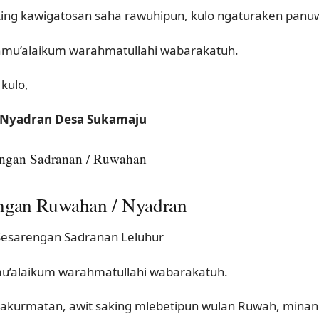
king kawigatosan saha rawuhipun, kulo ngaturaken panu
mu’alaikum warahmatullahi wabarakatuh.
kulo,
a Nyadran Desa Sukamaju
ngan Sadranan / Ruwahan
gan Ruwahan / Nyadran
esarengan Sadranan Leluhur
u’alaikum warahmatullahi wabarakatuh.
pakurmatan, awit saking mlebetipun wulan Ruwah, minang