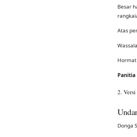
Besar h
rangkai
Atas pe
Wassala
Hormat
Paniti
2. Vers
Unda
Donga S