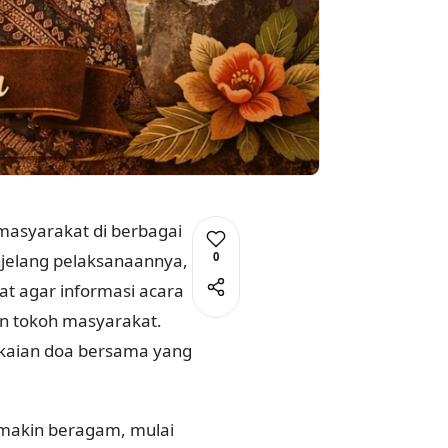
 masyarakat di berbagai
0
njelang pelaksanaannya,
t agar informasi acara
an tokoh masyarakat.
kaian doa bersama yang
makin beragam, mulai