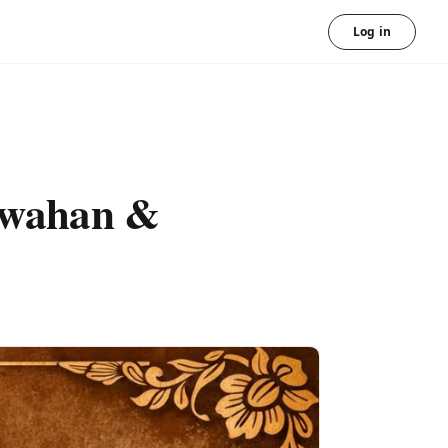
Log in
uwahan &