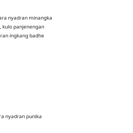
cara nyadran minangka
a, kulo panjenengan
dran ingkang badhe
ra nyadran punika