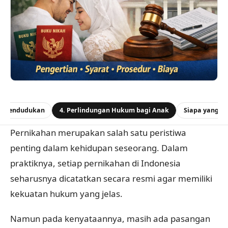
 Kependudukan
4. Perlindungan Hukum bagi Anak
Siapa yang Bi
Pernikahan merupakan salah satu peristiwa
penting dalam kehidupan seseorang. Dalam
praktiknya, setiap pernikahan di Indonesia
seharusnya dicatatkan secara resmi agar memiliki
kekuatan hukum yang jelas.
Namun pada kenyataannya, masih ada pasangan